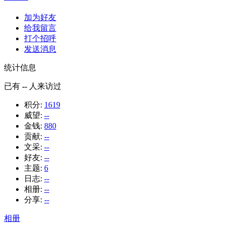
加为好友
给我留言
打个招呼
发送消息
统计信息
已有
--
人来访过
积分:
1619
威望:
--
金钱:
880
贡献:
--
文采:
--
好友:
--
主题:
6
日志:
--
相册:
--
分享:
--
相册