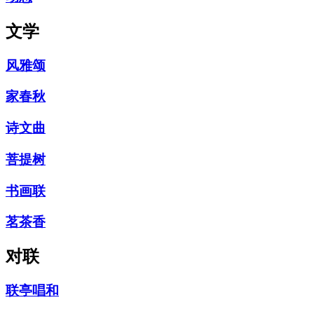
文学
风雅颂
家春秋
诗文曲
菩提树
书画联
茗茶香
对联
联亭唱和