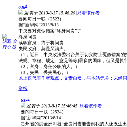
#
636
发表于 2013-8-17 15:46:20
|
只看该作者
要闻每日一联（2523）
据“新华网”2013/8/13
中央要对冤假错案“终身问责”了
终身问责
胡豪
金
渎职官身，终于将问责；
牌会员
失民政府，莫是又消声。
（1，近日，中央政法委出台关于切实防止冤假错案的
法规、章程、规定、意见等等]最多的国家，但又是执
（2，官身，身任公职的人。）
（3，失民，丢失民心。）
以上仅代表作者观点，文责自负，与本站无关；未经
举报
#
637
发表于 2013-8-17 15:46:45
|
只看该作者
要闻每日一联（2524）
据“新华网”2013/8/14
贵州省的洪金洲叫嚣“全贵州省能告倒我的人还没生出