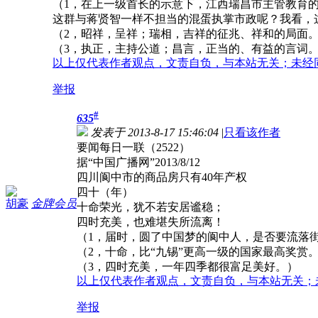
（1，在上一级首长的示意下，江西瑞昌市主管教育
这群与蒋贤智一样不担当的混蛋执掌市政呢？我看，
（2，昭祥，呈祥；瑞相，吉祥的征兆、祥和的局面。 
（3，执正，主持公道；昌言，正当的、有益的言词
以上仅代表作者观点，文责自负，与本站无关；未经
举报
#
635
发表于 2013-8-17 15:46:04
|
只看该作者
要闻每日一联（2522）
据“中国广播网”2013/8/12
四川阆中市的商品房只有40年产权
四十（年）
胡豪
金牌会员
十命荣光，犹不若安居谧稳；
四时充美，也难堪失所流离！
（1，届时，圆了中国梦的阆中人，是否要流落
（2，十命，比“九锡”更高一级的国家最高奖赏
（3，四时充美，一年四季都很富足美好。）
以上仅代表作者观点，文责自负，与本站无关；
举报