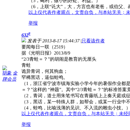
（5，蝇利，微小的好处、利益。）
（6，上联“讬大”，大，方言也有老爸，或伯父、
以上仅代表作者观点，文责自负，与本站无关；
举报
#
632
发表于 2013-8-17 15:44:37
|
只看该作者
要闻每日一联（2519）
据《光明日报》2013/8/9
“2/3青蛙＝？”的胡闹是教育的无厘头
青蛙
诡异青词，何其狗血；
胡豪
金
罕稀黑话，逼似蛙鸣。
牌会员
（1，浙江省宁波市镇海实验小学今年的暑假作业都是诸
＝？”这样的 “神题”。其中“2/3青蛙＝？”的标准答
（2，青词，道士用朱笔书写在青藤纸上上奏天庭或
（3，黑话，某一特殊人群，如帮会，或某一行业中
（4，蛙鸣，比喻浅薄的见识、不入流的雕虫小技。
以上仅代表作者观点，文责自负，与本站无关；未经
举报