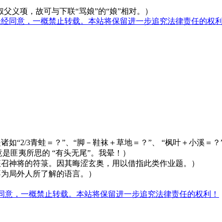
叔父义项，故可与下联“骂娘”的“娘”相对。）
未经同意，一概禁止转载。本站将保留进一步追究法律责任的权
如“2/3青蛙＝？”、“脚－鞋袜＋草地＝？”、 “枫叶＋小溪＝
案竟是匪夷所思的 “有头无尾”。我晕！）
征召神将的符箓。因其晦涩玄奥，用以借指此类作业题。）
不为局外人所了解的语言。）
）
同意，一概禁止转载。本站将保留进一步追究法律责任的权利！