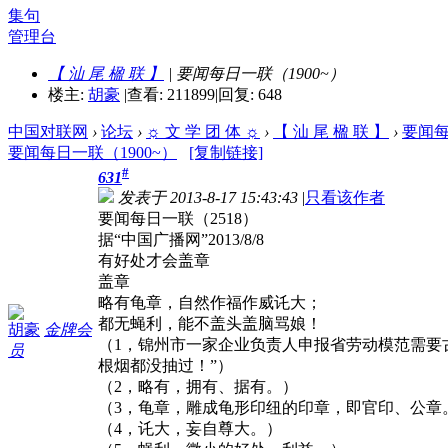
集句
管理台
【 汕 尾 楹 联 】
| 要闻每日一联（1900~）
楼主:
胡豪
|
查看: 211899
|
回复: 648
中国对联网
›
论坛
›
☼ 文 学 团 体 ☼
›
【 汕 尾 楹 联 】
›
要闻每
要闻每日一联（1900~）
[复制链接]
#
631
发表于 2013-8-17 15:43:43
|
只看该作者
要闻每日一联（2518）
据“中国广播网”2013/8/8
有好处才会盖章
盖章
略有龟章，自然作福作威讬大；
都无蝇利，能不盖头盖脑骂娘！
胡豪
金牌会
（1，锦州市一家企业负责人申报省劳动模范需要古
员
根烟都没抽过！”）
（2，略有，拥有、据有。）
（3，龟章，雕成龟形印纽的印章，即官印、公章
（4，讬大，妄自尊大。）