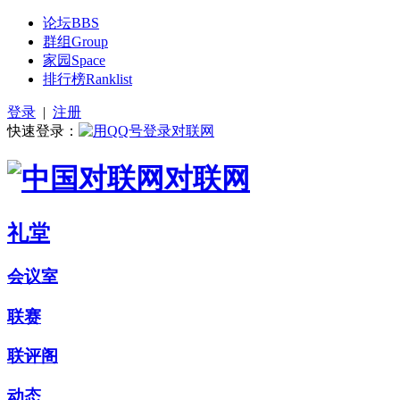
论坛
BBS
群组
Group
家园
Space
排行榜
Ranklist
登录
|
注册
快速登录：
对联网
礼堂
会议室
联赛
联评阁
动态