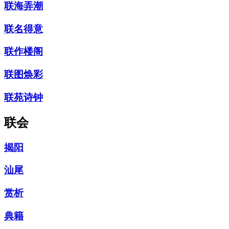
联海弄潮
联名得意
联作楼阁
联图焕彩
联苑诗钟
联会
揭阳
汕尾
赏析
典籍