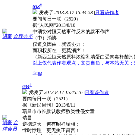
#
633
发表于 2013-8-17 15:44:58
|
只看该作者
要闻每日一联（2520）
据“人民网”2013/8/10
中消协对恒天然事件反常的默不作声
胡豪
金牌会员
（中）消协
仅道义因由，就该协力；
而职权所在，更莫消声！
（新西兰恒天然原料浓缩乳清蛋白受肉毒杆菌污
以上仅代表作者观点，文责自负，与本站无关；
举报
#
634
发表于 2013-8-17 15:45:16
|
只看该作者
要闻每日一联（2521）
据《新民周刊》2013/8/11
瑞昌市市长默认教师败类性侵女童
瑞昌
胡豪
金
逆德逆天，何有昭祥瑞相；
牌会员
悖时悖理，更无执正昌言！