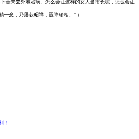
吞下苦果去外地治病。怎么会让这样的女人当市长呢，怎么会让
精一念，乃屡获昭祥，亟降瑞相。” ）
利！