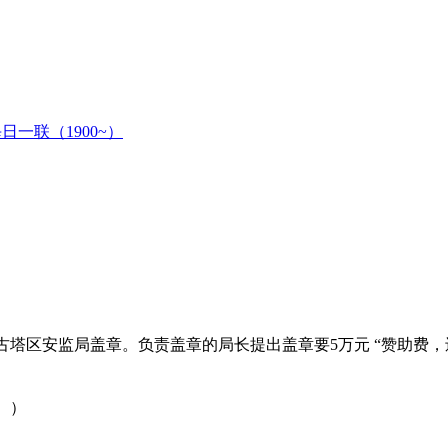
日一联（1900~）
塔区安监局盖章。负责盖章的局长提出盖章要5万元 “赞助费，还
。）