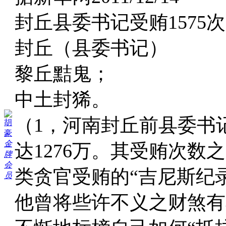
封丘县委书记受贿1575次
封丘（县委书记）
黎丘黠鬼；
中土封狶。
（1，河南封丘前县委书记
胡
豪
金
达1276万。其受贿次
牌
会
类贪官受贿的“吉尼斯纪
员
他曾将些许不义之财煞有