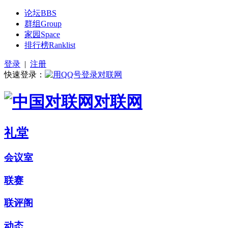
论坛
BBS
群组
Group
家园
Space
排行榜
Ranklist
登录
|
注册
快速登录：
对联网
礼堂
会议室
联赛
联评阁
动态