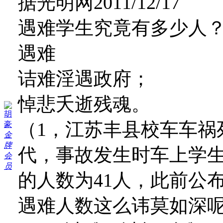
据光明网2011/12/17
遇难学生究竟有多少人
遇难
诘难淫遇政府；
悼悲夭逝残魂。
胡
（1，江苏丰县校车车祸
豪
金
牌
代，事故发生时车上学生
会
员
的人数为41人，此前公
遇难人数这么讳莫如深