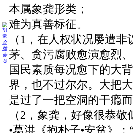
本属象龚形类；
难为真善标征。
胡
（1，在人权状况屡遭非
豪
金
牌
茅、贪污腐败愈演愈烈、
会
员
国民素质每况愈下的大背
界，也不过尔尔。大把大
是过了一把空洞的干瘾而
（2，象龚，好像很恭敬
•葛洪《抱朴子•安贫》