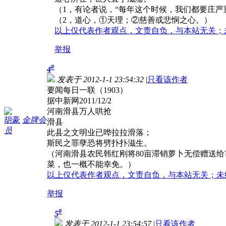
（1，有论者说，“每年这个时候，我们都要庄
（2，道心，①天理；②慈善或悲悯之心。）
以上仅代表作者观点，文责自负，与本站无关；
举报
#
4
发表于 2012-1-1 23:54:32
|
只看该作者
要闻每日一联（1903）
据中新网2011/12/2
河南滑县万人哄抢
胡豪
金牌会
滑县
员
此县之文明业已哗拉拉滑落；
斯民之罪孽恐将劈扑扑滋生。
（河南滑县农民韩红刚将80亩滞销萝卜无偿赠送
菜，也一概不能幸免。）
以上仅代表作者观点，文责自负，与本站无关；未
举报
#
5
发表于 2012-1-1 23:54:57
|
只看该作者