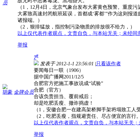
故无时不恶雾毒泷、黑地昏天。
员
（1，12月4日，北京气象台发布大雾黄色预警。重度污染
大雾致高速封闭航班延误，首都成‘雾都’”作为这则报道
诸报端。）
（2，狠排猛放，指控制污染物质的排放很不给力，）
以上仅代表作者观点，文责自负，与本站无关；未经同
举报
#
7
发表于 2012-1-1 23:56:01
|
只看该作者
要闻每日一联（1906）
据中国广播网2011/12/5
合肥官方把施工事故说成“试验”
合肥（官方）
胡豪
金牌会员
合该负责担当、覆前戒后；
却是吃肥丢瘦、撤诈捣虚！
（1，安徽合肥一在建高架桥脚手架坍塌致工人
（2，吃肥丢瘦，指规避责任、尽占便宜的言行
以上仅代表作者观点，文责自负，与本站无关；
举报