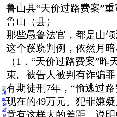
鲁山县“天价过路费案”重
鲁山（县）
那些愚鲁法官，都是山倾
这个蹊跷判例，依然月暗
（1，“天价过路费案”
束。被告人被判有诈骗罪
有期徒刑7年，“偷逃过路
胡
现在的49万元。犯罪嫌
豪
金
牌
竟有这样大的差距，说明
会