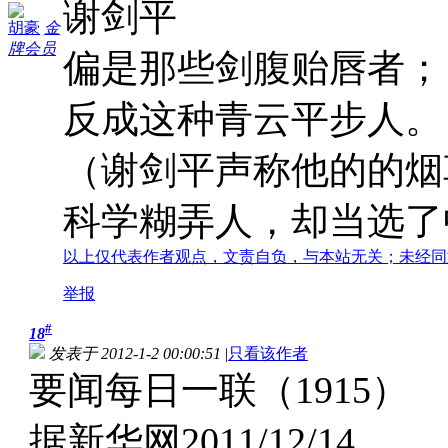
谢剑平
胡豪
金
牌会员
偏是那些剑腹贻唇者；
反成这种青云平步人。
（谢剑平声称他的的烟
科学糊弄人，却当选了
以上仅代表作者观点，文责自负，与本站无关；未经同
举报
#
18
发表于 2012-1-2 00:00:51
|
只看该作者
要闻每日一联（1915）
据新华网2011/12/14