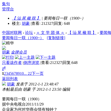
集句
管理台
【 汕 尾 楹 联 】
| 要闻每日一联（1900~）
楼主:
胡豪
|
查看: 212327
|
回复: 648
中国对联网
›
论坛
›
☼ 文 学 团 体 ☼
›
【 汕 尾 楹 联 】
›
要闻每
要闻每日一联（1900~）
[复制链接]
胡豪
金牌会员
只看该作者
|
倒序浏览
|
查看:212327
|
回复:648
#
1
1
2
3
4
5
6
7
8
9
10
... 22
下一页
返回列表
胡豪
发表于 2012-1-1 23:48:47
本帖最后由 胡豪 于 2012-1-1 23:50 编辑
要闻每日一联（1900）
据中央电视台2011/11/29
企业家为何对华商会情有独钟？