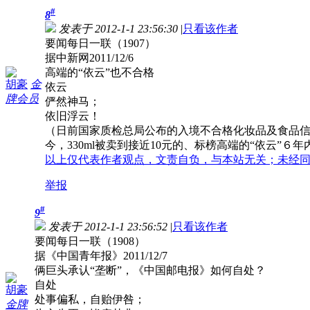
#
8
发表于 2012-1-1 23:56:30
|
只看该作者
要闻每日一联（1907）
据中新网2011/12/6
高端的“依云”也不合格
胡豪
金
依云
牌会员
俨然神马；
依旧浮云！
（日前国家质检总局公布的入境不合格化妆品及食品信
今，330ml被卖到接近10元的、标榜高端的“依云”６
以上仅代表作者观点，文责自负，与本站无关；未经
举报
#
9
发表于 2012-1-1 23:56:52
|
只看该作者
要闻每日一联（1908）
据《中国青年报》2011/12/7
俩巨头承认“垄断”，《中国邮电报》如何自处？
自处
胡豪
处事偏私，自贻伊咎；
金牌