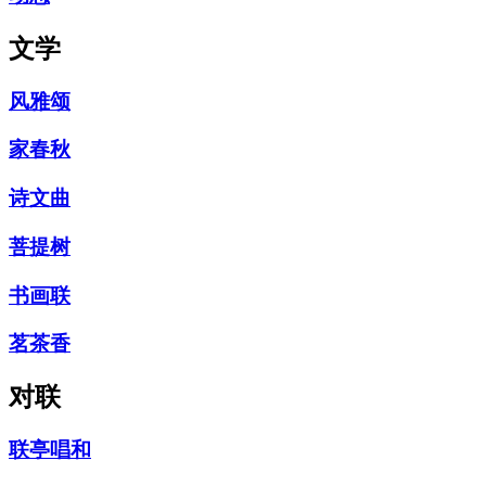
文学
风雅颂
家春秋
诗文曲
菩提树
书画联
茗茶香
对联
联亭唱和