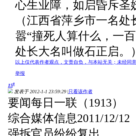
心生业障，如启昏斥圣
（江西省萍乡市一名处
嚣“撞死人算什么，一
处长大名叫做石正启。
以上仅代表作者观点，文责自负，与本站无关；未经同
举报
#
15
发表于 2012-1-1 23:59:29
|
只看该作者
要闻每日一联（1913）
综合媒体信息2011/12/12
强拆官员纷纷复出