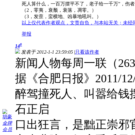
死人算什么，一百万摆平不了，老子给一千万”，伤
（2，零夷，衰颓，衰落，凋零。）
（3，发歪，蛮横地、凶暴地吼叫。）
以上仅代表作者观点，文责自负，与本站无关；未经
举报
#
14
发表于 2012-1-1 23:59:05
|
只看该作者
新闻人物每周一联（26
据《合肥日报》2011/12/
醉驾撞死人、叫嚣给钱
石正启
胡豪
口出狂言，是黜正崇邪
金牌
会员