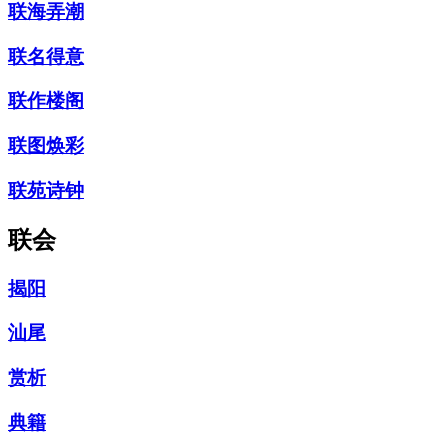
联海弄潮
联名得意
联作楼阁
联图焕彩
联苑诗钟
联会
揭阳
汕尾
赏析
典籍