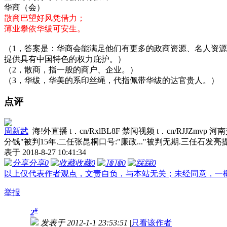
华商（会）
散商巴望好风凭借力；
薄业攀依华绂可安生。
（1，答案是：华商会能满足他们有更多的政商资源、名人资
提供具有中国特色的权力庇护。）
（2，散商，指一般的商户、企业。）
（3，华绂，华美的系印丝绳，代指佩带华绂的达官贵人。）
点评
周新武
海!外直播 t．cn/RxlBL8F 禁闻视频 t．cn/RJJZm
分钱"被判15年.二任张昆桐口号:"廉政..."被判无期.三任石发
表于 2018-8-27 10:41:34
分享
0
收藏
0
顶
0
踩
0
以上仅代表作者观点，文责自负，与本站无关；未经同意，一
举报
#
2
发表于 2012-1-1 23:53:51
|
只看该作者