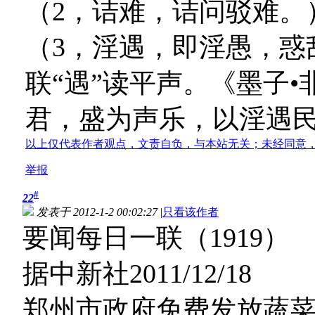
（2，诘难，诘问驳难。
（3，淫遇，即淫愚，惑乱
联“遇”读平声。《墨子
君，盛为声乐，以淫遇民
以上仅代表作者观点，文责自负，与本站无关；未经同意
举报
#
22
发表于 2012-1-2 00:02:27
|
只看该作者
要闻每日一联（1919）
据中新社2011/12/18
郑州市政府免费发放蔬