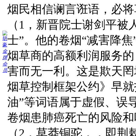
烟民相信谰言诳语，必将
（1，新晋院士谢剑平被人
士”。他的卷烟“减害降焦
胡
豪
金
烟草商的高额利润服务的
牌
会
害而无一利。这是欺天罔
员
烟草控制框架公约》早就
油”等词语属于虚假、误
卷烟患肺癌死亡的风险和
（2，草莽铜驼，，即荆