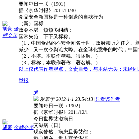
要闻每日一联（1901）
据《京华时报》2011/11/30
食品安全新国标是一种倒退的自残行为
（新）国标
胡豪
金
政令不堪，烦烦多纠结；
牌会员
国常失范，下下又标称。
（1，中国食品的不安全闻名于世，政府却听之任之。
减少，又一次令舆论大哗。在全球化竞争的时代，中国
（2，不堪。本联作糟糕、很坏解。）
（3，标称，本联作著称、著名解。）
以上仅代表作者观点，文责自负，与本站无关；未经同
举报
#
3
发表于 2012-1-1 23:54:13
|
只看该作者
要闻每日一联（1902）
据《京华时报》2011/12/1
今日世界艾滋病日
艾滋病（日）
胡豪
金牌会员
现实使然，病患且毋艾怨；
道心所在，世人宜予滋濡。