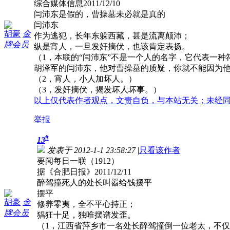
综合媒体信息2011/12/10
闫沛东是假的，曹操墓未必就是真的
闫沛东
胡豪
金
作为逃犯，长年东躲西藏，甚是流离颠沛；
牌会员
纵是宵人，一旦发奸摘伏，也该肯定表扬。
（1，本联的“闫沛东”不是一个人的名字，它代表一
胡泽军的闫沛东，他对曹操墓的质疑，你就不能因为
（2，宵人，小人加坏人。）
（3，发奸摘伏，揭发坏人坏事。）
以上仅代表作者观点，文责自负，与本站无关；未经
举报
#
13
发表于 2012-1-1 23:58:27
|
只看该作者
要闻每日一联（1912）
据《合肥日报》2011/12/11
醉驾撞死人的处长叫嚣给钱摆平
摆平
胡豪
金
修养零夷，全不平心持正；
牌会员
猖狂十足，独唯摆谱发歪。
（1，江西省萍乡市一名处长醉驾撞倒一位老太，不