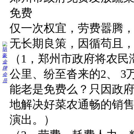
免费
仅一次权宜，劳费嚣腾
无长期良策，因循苟且
胡
（1，郑州市政府将农民
豪
金
牌
公里、纷至沓来的2、 
会
员
能老是免费么？只因政
地解决好菜农通畅的销
演出。）