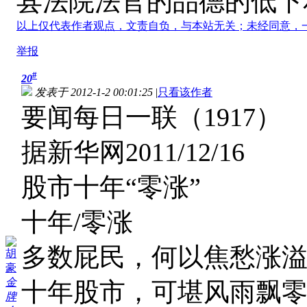
县法院法官的品德的低下
以上仅代表作者观点，文责自负，与本站无关；未经同意，
举报
#
20
发表于 2012-1-2 00:01:25
|
只看该作者
要闻每日一联（1917）
据新华网2011/12/16
股市十年“零涨”
十年/零涨
多数屁民，何以焦愁涨
胡
豪
金
十年股市，可堪风雨飘
牌