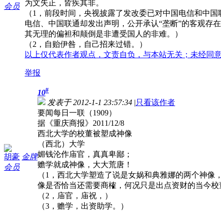
为文失正，皆疾其非。
会员
（1，前段时间，央视披露了发改委已对中国电信和中国
电信、中国联通却发出声明，公开承认“垄断”的客观存
其无理的偏袒和颠倒是非遭受国人的非难。）
（2，自贻伊咎，自己招来过错。）
以上仅代表作者观点，文责自负，与本站无关；未经同
举报
#
10
发表于 2012-1-1 23:57:34
|
只看该作者
要闻每日一联（1909）
据《重庆商报》2011/12/8
西北大学的校董被塑成神像
（西北）大学
媚钱沦作庙官，真真卑鄙；
胡豪
金牌
赡学就成神像，大大荒唐！
会员
（1，西北大学塑造了说是女娲和典雅娜的两个神像
像是否恰当还需要商榷，何况只是出点资财的当今校
（2，庙官，庙祝，）
（3，赡学，出资助学。）