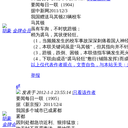
要闻每日一联（1904）
据中新网2011/12/3
我国赠送马其顿23辆校车
马其顿
虽有车舆，不时犹踣顿；
胡豪
金牌会员
稍为裘马，其状便轻狂。
（1，当频频发生的校车事故深深刺痛着国人神
（2，本联关键词虽是“马其顿”，但其指向并不针
（3，踣顿，跌倒、困顿，本联借指车辆发生死
（4，下联由成语“裘马轻狂”敷衍{铺陈发挥}
以上仅代表作者观点，文责自负，与本站无关；
举报
#
6
发表于 2012-1-1 23:55:14
|
只看该作者
要闻每日一联（1905）
据《新京报》2011/12/4
我国多个城市已成雾都
雾都
胡豪
因到处都急功近利、狠排猛放；
金牌会