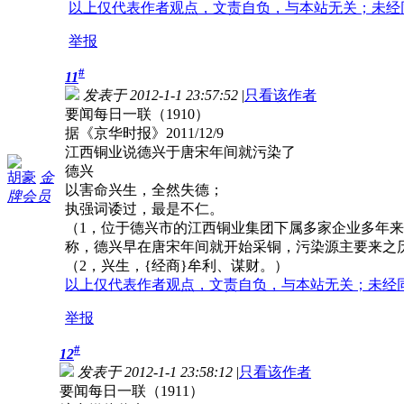
以上仅代表作者观点，文责自负，与本站无关；未经
举报
#
11
发表于 2012-1-1 23:57:52
|
只看该作者
要闻每日一联（1910）
据《京华时报》2011/12/9
江西铜业说德兴于唐宋年间就污染了
德兴
胡豪
金
以害命兴生，全然失德；
牌会员
执强词诿过，最是不仁。
（1，位于德兴市的江西铜业集团下属多家企业多年
称，德兴早在唐宋年间就开始采铜，污染源主要来之
（2，兴生，{经商}牟利、谋财。）
以上仅代表作者观点，文责自负，与本站无关；未经
举报
#
12
发表于 2012-1-1 23:58:12
|
只看该作者
要闻每日一联（1911）