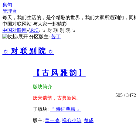
集句
管理台
每天，我们生活的，是个精彩的世界，我们大家所遇到的，同
中国对联网站 与大家一起精彩
中国对联网
»
论坛
›
☼ 对 联 别 院 ☼
分区版主:
苦丁
☼ 对 联 别 院 ☼
【 古 风 雅 韵 】
版块简介
505
/ 3472
唐宋遗韵，古典新风。
子版块:
『 诗词典籍 』
版主:
盖一鸣
,
禅心小筑
,
楚成