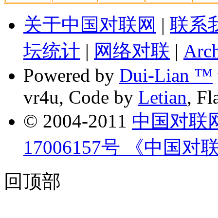
关于中国对联网
|
联系
坛统计
|
网络对联
|
Arch
Powered by
Dui-Lian ™
vr4u, Code by
Letian
, F
© 2004-2011
中国对联
17006157号 《中国对
回顶部