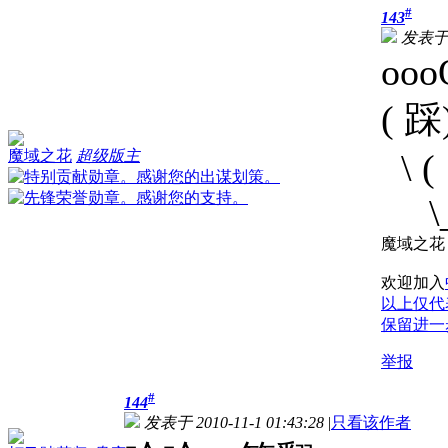
#
143
发表于 2
ooo
( 
\ (
魔域之花
超级版主
\_
魔域之花
欢迎加入
以上仅代
保留进一
举报
#
144
发表于 2010-11-1 01:43:28
|
只看该作者