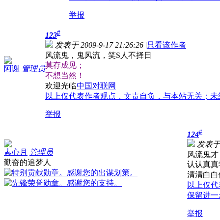
举报
#
123
发表于 2009-9-17 21:26:26
|
只看该作者
风流鬼，鬼风流，笑S人不择日
莫存成见；
阿谢
管理员
不想当然！
欢迎光临
中国对联网
以上仅代表作者观点，文责自负，与本站无关；未
举报
#
124
发表于 2
素心月
管理员
风流鬼才
勤奋的追梦人
认认真真
清清白白
以上仅代
保留进一
举报