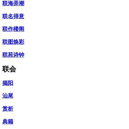
联海弄潮
联名得意
联作楼阁
联图焕彩
联苑诗钟
联会
揭阳
汕尾
赏析
典籍