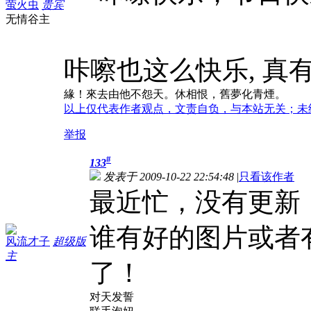
萤火虫
贵宾
无情谷主
咔嚓也这么快乐, 真
緣！來去由他不怨天。休相恨，舊夢化青煙。
以上仅代表作者观点，文责自负，与本站无关；未
举报
#
133
发表于 2009-10-22 22:54:48
|
只看该作者
最近忙，没有更新
谁有好的图片或者
风流才子
超级版
主
了！
对天发誓