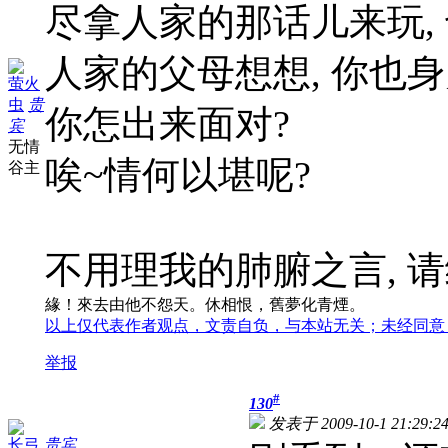
尽拿人家的那话儿来玩,
人家的父母想想, 你也身
萤火
虫
贵
你怎出来面对?
宾
无情
唉~情何以堪呢?
谷主
不用理我的肺腑之言, 请
緣！來去由他不怨天。休相恨，舊夢化青煙。
以上仅代表作者观点，文责自负，与本站无关；未经同意
举报
#
130
发表于 2009-10-1 21:29:2
长弓
贵宾