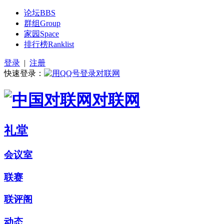
论坛
BBS
群组
Group
家园
Space
排行榜
Ranklist
登录
|
注册
快速登录：
对联网
礼堂
会议室
联赛
联评阁
动态