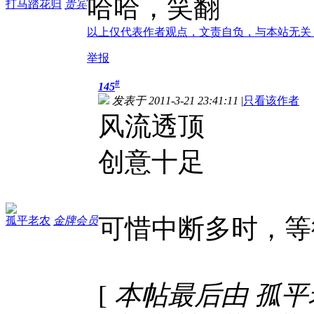
哈哈，笑翻
打马踏花归
贵宾
以上仅代表作者观点，文责自负，与本站无关
举报
#
145
发表于 2011-3-21 23:41:11
|
只看该作者
风流透顶
创意十足
可惜中断多时，等
孤平老农
金牌会员
[
本帖最后由 孤平老农 