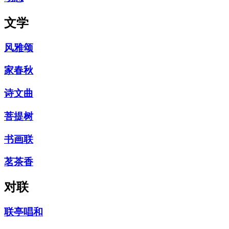
文学
风雅颂
家春秋
诗文曲
菩提树
书画联
茗茶香
对联
联亭唱和