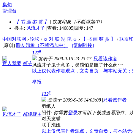
集句
管理台
【 书 画 鉴 赏 】
| 联友印象（不断添加中）
楼主:
风流才子
|
查看: 146805
|
回复: 147
中国对联网
›
论坛
›
☼ 对 联 别 院 ☼
›
【 书 画 鉴 赏 】
›
联友
[原创]
联友印象（不断添加中）
[复制链接]
#
121
发表于 2009-9-15 23:23:17
|
只看该作者
官人我要
版主
风流才子鬼子意多，灵感怕是服了什么药~~
以上仅代表作者观点，文责自负，与本站无关；
举报
#
122
发表于 2009-9-16 14:03:08
|
只看该作者
剪纸人
附件:
你需要
登录
才可以下载或查看附件。
风流才子
超级版主
对天发誓
联手泡妞
以上仅代表作者观点，文责自负，与本站无