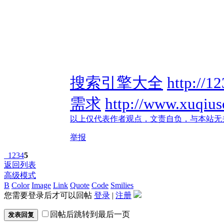
搜索引擎大全
http://1
需求
http://www.xuqiu
以上仅代表作者观点，文责自负，与本站无
举报
1
2
3
4
5
返回列表
高级模式
B
Color
Image
Link
Quote
Code
Smilies
您需要登录后才可以回帖
登录
|
注册
回帖后跳转到最后一页
发表回复